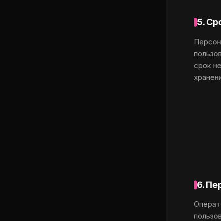
5. С
Персон
пользо
срок н
хранен
6. П
Операт
пользо