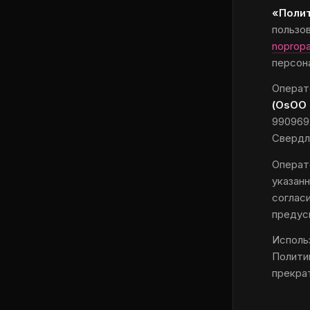
«Поли
пользо
nopropa
персон
Операт
(OsOO 
990969
Свердло
Операт
указан
соглас
предус
Исполь
Политик
прекра