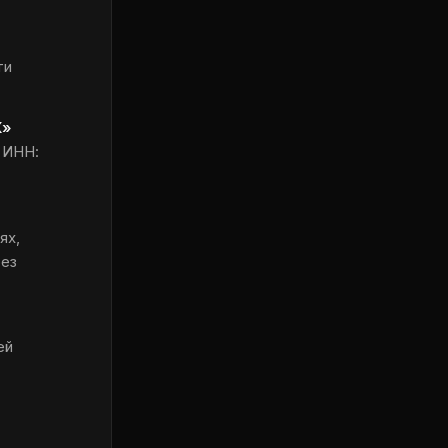
ти
К»
, ИНН:
ях,
без
ей