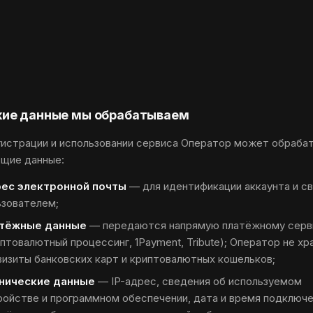
акие данные мы обрабатываем
гистрации и использовании сервиса Оператор может обраба
щие данные:
ес электронной почты
— для идентификации аккаунта и св
ьзователем;
тёжные данные
— передаются напрямую платёжному серв
птовалютный процессинг, 1Payment, Tribute); Оператор не хр
визиты банковских карт и криптовалютных кошельков;
нические данные
— IP-адрес, сведения об используемом
ройстве и программном обеспечении, дата и время подключ