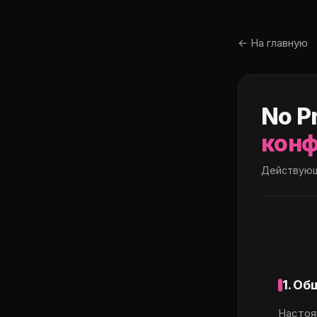
← На главную
No P
конф
Действующ
1. О
Настоя