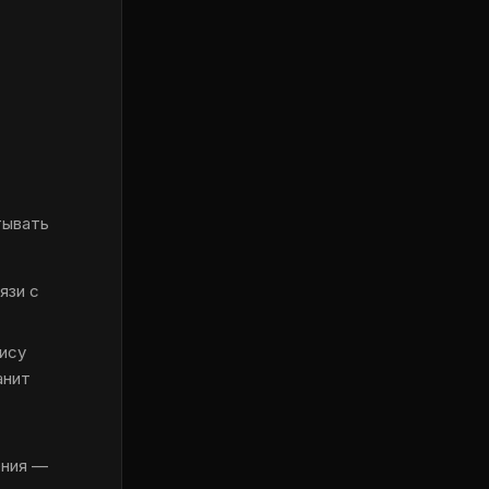
тывать
язи с
ису
анит
ения —