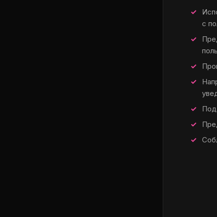
Исп
с п
Пре
пол
Про
Нап
уве
Под
Пре
Соб