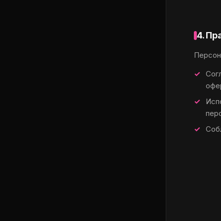
4. П
Персон
Сог
офе
Исп
пер
Соб