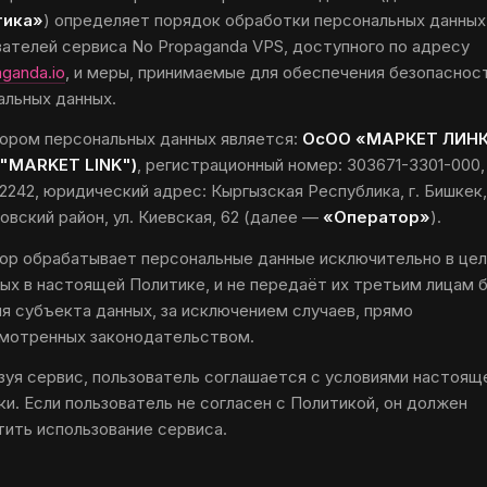
тика»
) определяет порядок обработки персональных данных
вателей сервиса No Propaganda VPS, доступного по адресу
ganda.io
, и меры, принимаемые для обеспечения безопаснос
альных данных.
ором персональных данных является:
ОсОО «МАРКЕТ ЛИН
"MARKET LINK")
, регистрационный номер:
303671-3301-000
2242
, юридический адрес:
Кыргызская Республика, г. Бишкек,
вский район, ул. Киевская, 62
(далее —
«Оператор»
).
ор обрабатывает персональные данные исключительно в цел
ных в настоящей Политике, и не передаёт их третьим лицам 
ия субъекта данных, за исключением случаев, прямо
мотренных законодательством.
зуя сервис, пользователь соглашается с условиями настоящ
и. Если пользователь не согласен с Политикой, он должен
тить использование сервиса.