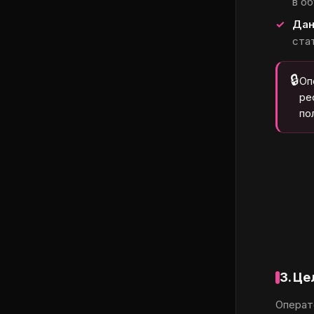
в о
Дан
стат
🔒
Оп
ре
по
3. Ц
Операт