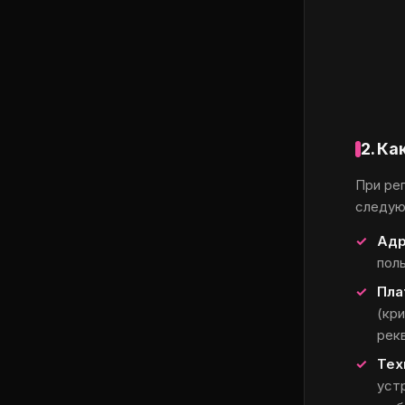
2. К
При ре
следую
Адр
пол
Пла
(кри
рек
Тех
уст