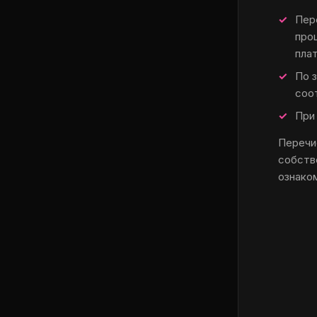
Пер
про
пла
По 
соо
При
Перечи
собств
ознако