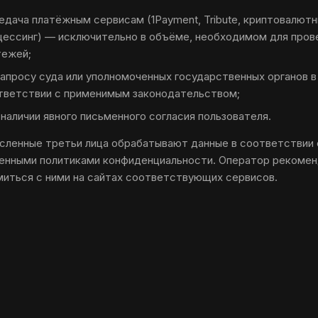
едача платёжным сервисам (1Payment, Tribute, криптовалют
цессинг) — исключительно в объёме, необходимом для пров
тежей;
запросу суда или уполномоченных государственных органов в
тветствии с применимым законодательством;
 наличии явного письменного согласия пользователя.
сленные третьи лица обрабатывают данные в соответствии 
енными политиками конфиденциальности. Оператор рекоме
миться с ними на сайтах соответствующих сервисов.