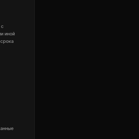
 с
ли иной
 срока
данные